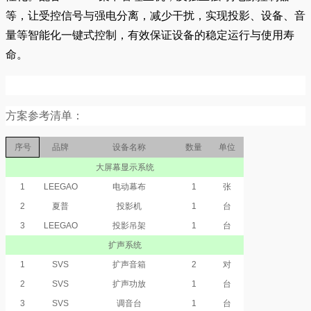
等，让受控信号与强电分离，减少干扰，实现投影、设备、音
量等智能化一键式控制，有效保证设备的稳定运行与使用寿
命。
方案参考清单：
序号
品牌
设备名称
数量
单位
大屏幕显示系统
1
LEEGAO
电动幕布
1
张
2
夏普
投影机
1
台
3
LEEGAO
投影吊架
1
台
扩声系统
1
SVS
扩声音箱
2
对
2
SVS
扩声功放
1
台
3
SVS
调音台
1
台