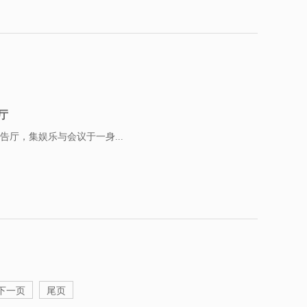
厅
厅，集娱乐与会议于一身...
下一页
尾页